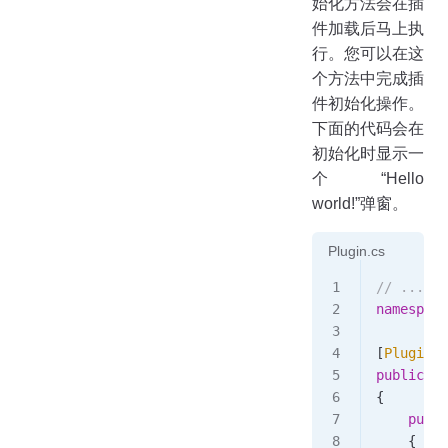
始化方法会在插
件加载后马上执
行。您可以在这
个方法中完成插
件初始化操作。
下面的代码会在
初始化时显示一
个“Hello
world!”弹窗。
Plugin.cs
// ...
namespace
[
PluginEn
public
 cl
{
    publi
    {