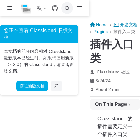
Skip to main content
Home
开发文档
您正在查看 ClassIsland 旧版文
Plugins
插件入口类
档
插件入口
本文档的部分内容相对 ClassIsland
类
最新版本已经过时。如果您使用新版
（>=2.0）的 ClassIsland，请查阅新
版文档。
ClassIsland 社区
8/24/24
前往新版文档
好
About 2 min
On This Page
初始化方法
ClassIsland 的
获取插件信息
插件需要定义一
个插件入口类，