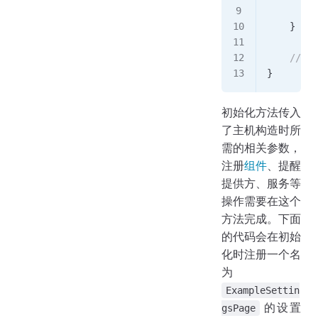
        C
    }
    // ..
}
初始化方法传入
了主机构造时所
需的相关参数，
注册
组件
、提醒
提供方、服务等
操作需要在这个
方法完成。下面
的代码会在初始
化时注册一个名
为
ExampleSettin
的设置
gsPage