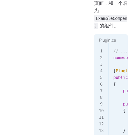
页面，和一个名
为
ExampleCompen
的组件。
t
Plugin.cs
// ...
namespace
[
PluginEn
public
 cl
{
    publi
    publi
    {
        s
        s
    }