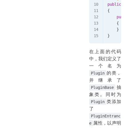
public
 cl
{
    publi
    {
    }
}
在上面的代码
中，我们定义了
一个名为
的类，
Plugin
并继承了
抽
PluginBase
象类。同时为
类添加
Plugin
了
PluginEntranc
属性，以声明
e